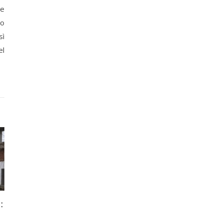
ne
po
sì
el
: