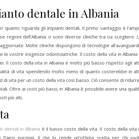
ianto dentale in Albania
r quanto riguarda gli impianti dentali. Il primo vantaggio è l’amp
rse regioni dell’Albania ci sono diverse cliniche tra cui scegliere. 
ggiornate. Molte cliniche dispongono di tecnologie all’avanguard
re le vostre esigenze odontoiatriche. Il costo della vita in Albania
. Il costo della vita in Albania è molto più basso rispetto agli alt
ualità di vita spendendo molto meno di quanto costerebbe in alt
 di vita per un costo della vita così basso. Ciò consente di ridurre
ali. Oltre ai costi più bassi, in Albania è possibile avere una quali
ti più alti.
ta
ti dentali in Albania
è il basso costo della vita. Il costo della vita 
i Paesi europei, il che lo rende un’ottima scelta per chi vuo